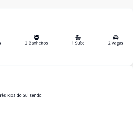
s
2
Banheiro
s
1
Suíte
2
Vaga
s
ês Rios do Sul sendo: