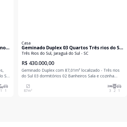
Casa
 no
Geminado Duplex 03 Quartos Três rios do Sul
 -
Jaraguá do Sul
Três Rios do Sul, Jaraguá do Sul - SC
R$ 430.000,00
s,
Geminado Duplex com 87,01m² localizado - Três rios
do Sul
do Sul 03 dormitórios 02 Banheiros Sala e cozinha
Área de serviço 01 vaga Para mais informações entre
em contato e agende uma visita! Valor e
1
1
87
m²
3
2
1
disponibilidade sujeito a alteração sem aviso p