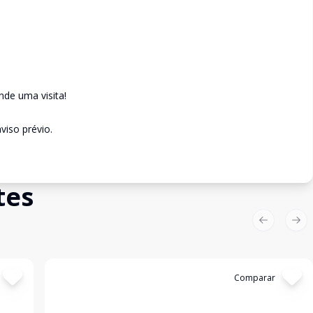
de uma visita!
viso prévio.
tes
Previous sl
Nex
Cód:
3886
Comparar