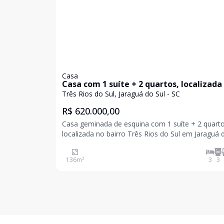
Casa
Casa com 1 suíte + 2 quartos, localizada
bairro Três Rios do Sul em Jaraguá do Sul
Três Rios do Sul, Jaraguá do Sul - SC
SC.
R$ 620.000,00
Casa geminada de esquina com 1 suíte + 2 quarto
localizada no bairro Três Rios do Sul em Jaraguá 
- SC. 3 quartos, sendo 1 suíte Cozinha Sala de estar e
jantar Banheiro social Lavabo Sacada Vaga de
136
m²
3
3
garagem Espaços bem distribuíd