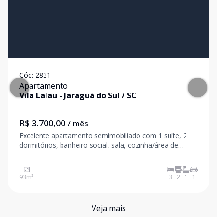
Cód:
2831
Apartamento
Vila Lalau
-
Jaraguá do Sul
/
SC
R$ 3.700,00
/ mês
Excelente apartamento semimobiliado com 1 suíte, 2
dormitórios, banheiro social, sala, cozinha/área de
serviços integradas, sacada com churrasqueira, 1 vaga
de garagem. Áreas de lazer totalmente equipadas e
climatizadas, 2 salões de festas integrados, pl
93
m²
3
2
1
1
Veja mais