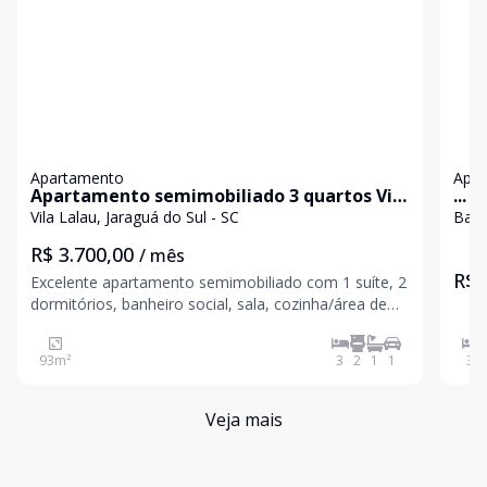
Apartamento
Apa
Apartamento semimobiliado 3 quartos Vila
...
Lalau - Jaraguá do Sul / SC
Vila Lalau, Jaraguá do Sul - SC
Baep
R$ 3.700,00
/ mês
R$ 
Excelente apartamento semimobiliado com 1 suíte, 2
dormitórios, banheiro social, sala, cozinha/área de
serviços integradas, sacada com churrasqueira, 1
vaga de garagem. Áreas de lazer totalmente
93
m²
3
2
1
1
3
equipadas e climatizadas, 2 salões de festas
integrados, pl
Veja mais