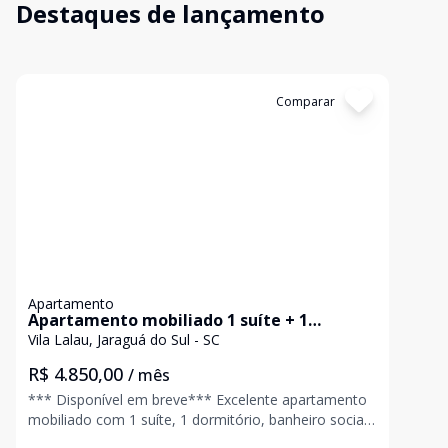
Destaques de lançamento
Cód:
3154
Comparar
Apartamento
Apartamento mobiliado 1 suíte + 1
dormitório - Vila Lalau - Jaraguá do Sul / SC
Vila Lalau, Jaraguá do Sul - SC
R$ 4.850,00
/ mês
*** Disponível em breve*** Excelente apartamento
mobiliado com 1 suíte, 1 dormitório, banheiro social,
sala, cozinha/área de serviços integradas, sacada