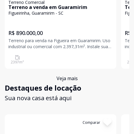
Terreno Comercial
Terr
Terreno a venda em Guaramirim
Ter
Gua
Figueirinha, Guaramirim - SC
Figu
R$ 890.000,00
R$ 
Terreno para venda na Figueira em Guaramirim. Uso
Terr
industrial ou comercial com 2.397,31m². Instale sua
industria
indústria aqui. Fica próximo do trevo duplicado da SC
indústria aqui. F
108.
108
2397
m²
229
Veja mais
Destaques de locação
Sua nova casa está aqui
Cód:
2831
Comparar
Có