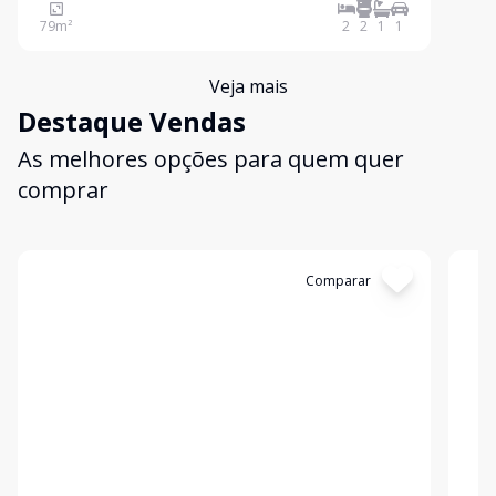
com churrasqueira, 1 vaga de garagem. Áreas de
79
m²
2
2
1
1
lazer totalmente equipadas e climatizadas, 2 salõ
Veja mais
Destaque Vendas
As melhores opções para quem quer
comprar
Cód:
3557
Comparar
Có