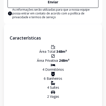
Enviar
As informações serão utilizadas para que a nossa equipe
possa entrar em contato de acordo com a
política de
privacidade e termos de serviço
Características
Área Total
348
m²
Área Privativa
248
m²
4
Dormitório
s
6
Banheiro
s
4
Suíte
s
2
Vaga
s