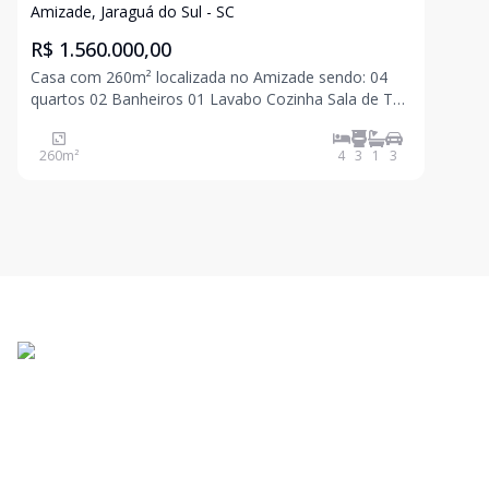
Amizade, Jaraguá do Sul - SC
R$ 1.560.000,00
Casa com 260m² localizada no Amizade sendo: 04
quartos 02 Banheiros 01 Lavabo Cozinha Sala de TV
Churrasqueira Fogão e forno a lenha 02 vagas de
garagem Para mais informações entre em contato e
260
m²
4
3
1
3
agende uma visita! Valor e disponibilidade s