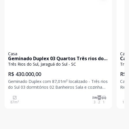
Casa
Cas
Geminado Duplex 03 Quartos Três rios do
Cas
Sul Jaraguá do Sul
| Tr
Três Rios do Sul, Jaraguá do Sul - SC
Três
R$ 430.000,00
R$ 
Geminado Duplex com 87,01m² localizado - Três rios
Casa
do Sul 03 dormitórios 02 Banheiros Sala e cozinha
Rios do N
Área de serviço 01 vaga Para mais informações entre
Banh
em contato e agende uma visita! Valor e
Área
87
m²
3
2
1
147
disponibilidade sujeito a alteração sem aviso p
chur
com