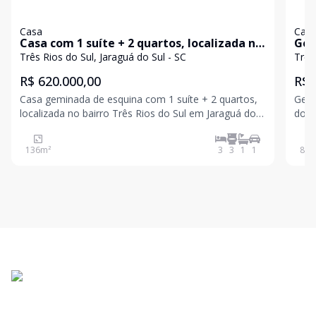
Casa
Cas
Casa com 1 suíte + 2 quartos, localizada no
Gemin
bairro Três Rios do Sul em Jaraguá do Sul -
Três Rios do Sul, Jaraguá do Sul - SC
Três
SC.
R$ 620.000,00
R$ 
Casa geminada de esquina com 1 suíte + 2 quartos,
Gemi
localizada no bairro Três Rios do Sul em Jaraguá do
do Sul 03 dormitórios 02 Banheiros
Sul - SC. 3 quartos, sendo 1 suíte Cozinha Sala de
Área de se
estar e jantar Banheiro social Lavabo Sacada Vaga
em co
136
m²
3
3
1
1
87
m
de garagem Espaços bem distribuíd
disp