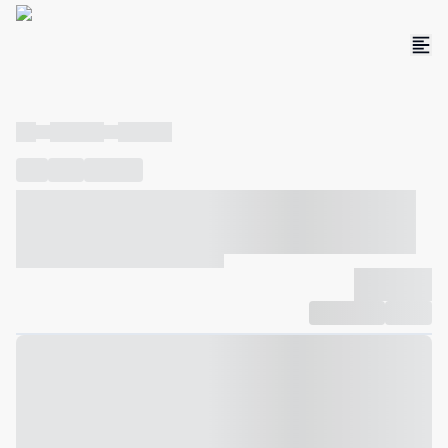
----
----- -----
----- -----
----
-----
---- ------
----- ----- -- ------ ---- ---- -- ----- ----- -----
--- ------
----- ----- -- ------ ----- ----- -- ------
-------------
Compartilhar
Favorito