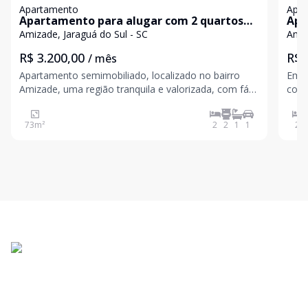
Apartamento
Apa
Apartamento para alugar com 2 quartos
Apa
no bairro Amizade em Jaraguá do Sul
no 
Amizade, Jaraguá do Sul - SC
Amiz
R$ 3.200,00
R$ 
/ mês
Apartamento semimobiliado, localizado no bairro
Em f
Amizade, uma região tranquila e valorizada, com fácil
conf
acesso a comércios e serviços. Características do
você e sua f
imóvel: 1 suíte 1 dormitório Banheiro social Sala
soci
73
m²
2
2
1
1
2
Cozinha Área de serviço Sacada com churra
chur