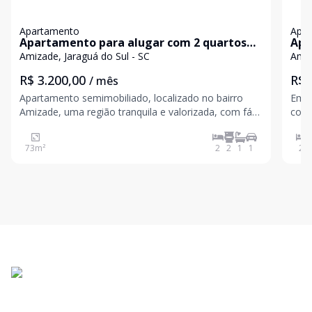
Apartamento
Apa
Apartamento para alugar com 2 quartos
Apa
no bairro Amizade em Jaraguá do Sul
no 
Amizade, Jaraguá do Sul - SC
Amiz
R$ 3.200,00
R$ 
/ mês
Apartamento semimobiliado, localizado no bairro
Em f
Amizade, uma região tranquila e valorizada, com fácil
conf
acesso a comércios e serviços. Características do
você e sua f
imóvel: 1 suíte 1 dormitório Banheiro social Sala
soci
73
m²
2
2
1
1
2
Cozinha Área de serviço Sacada com churra
chur