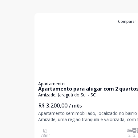
Cód:
4214
Comparar
Apartamento
Apartamento para alugar com 2 quartos
bairro Amizade em Jaraguá do Sul
Amizade, Jaraguá do Sul - SC
R$ 3.200,00
/ mês
Apartamento semimobiliado, localizado no bairro
Amizade, uma região tranquila e valorizada, com f
acesso a comércios e serviços. Características do
imóvel: 1 suíte 1 dormitório Banheiro social Sala
73
m²
2
2
Cozinha Área de serviço Sacada com churra