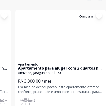
Cód:
3946
Comparar
Apartamento
 no
Apartamento para alugar com 2 quartos no
bairro Amizade em Jaraguá do Sul
Amizade, Jaraguá do Sul - SC
R$ 3.300,00
/ mês
Em fase de desocupação, este apartamento oferece
ácil
conforto, praticidade e uma excelente estrutura para
você e sua família. 1 suíte 1 dormitório Banheiro social
Sala e cozinha integradas Sacada com churrasqueira
1
1
2
1
1
1
Área de serviço 1 vaga de garagem