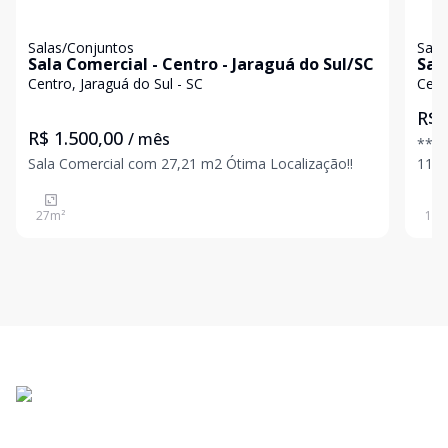
Salas/Conjuntos
Sala
Sala Comercial - Centro - Jaraguá do Sul/SC
Sala para
do 
Centro, Jaraguá do Sul - SC
Cent
R$ 
R$ 1.500,00
/ mês
***Disp
Sala Comercial com 27,21 m2 Ótima Localização!!
115M², Mezan
Valo
27
m²
115