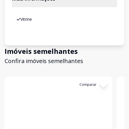
Vitrine
Imóveis semelhantes
Confira imóveis semelhantes
Cód:
907
Comparar
Có