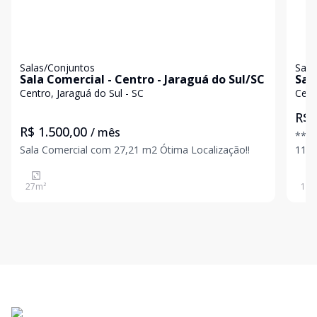
Salas/Conjuntos
Sala
Sala Comercial - Centro - Jaraguá do Sul/SC
Sala para
do 
Centro, Jaraguá do Sul - SC
Cent
R$ 
R$ 1.500,00
/ mês
***Disp
Sala Comercial com 27,21 m2 Ótima Localização!!
115M², Mezan
Valo
27
m²
115