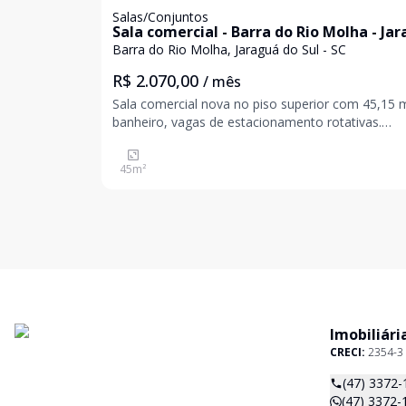
Salas/Conjuntos
Sala comercial - Barra do Rio Molha - Ja
do Sul / SC
Barra do Rio Molha, Jaraguá do Sul - SC
R$ 2.070,00
/ mês
Sala comercial nova no piso superior com 45,15 m
banheiro, vagas de estacionamento rotativas.
Ambiente iluminado e arejado Instalações modernas
Ótima visibilidade para clientes *Imóvel em fase de
45
m²
construção, possibilidade de opção de unific
Imobiliári
CRECI:
2354-3
(47) 3372-
(47) 3372-