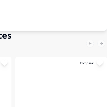
tes
Previous sl
Nex
Cód:
3441
Comparar