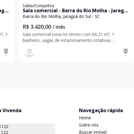
Salas/Conjuntos
raguá
Sala comercial - Barra do Rio Molha - Jaraguá
do Sul / SC
Barra do Rio Molha, Jaraguá do Sul - SC
R$ 3.420,00
/ mês
², 1
Sala comercial nova no térreo com 60,21 m², 1
banheiro, vagas de estacionamento rotativas.
Ambiente iluminado e arejado Instalações modernas
Ótima visibilidade para clientes *Existem outras opções
1
74
m²
1
de salas de 60m² a 650m² - a consultar valores*
a Vivenda
Navegação rápida
Home
Sobre nós
1122
Buscar imóvel
1122