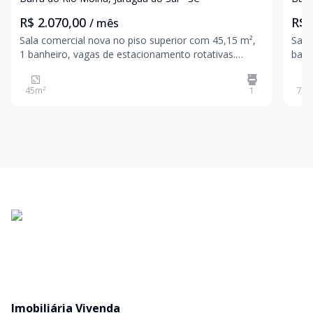
R$ 2.070,00
R$ 
/ mês
Sala comercial nova no piso superior com 45,15 m²,
Sala
1 banheiro, vagas de estacionamento rotativas.
banh
Ambiente iluminado e arejado Instalações modernas
Ambient
Ótima visibilidade para clientes *Imóvel em fase de
Ótima v
45
m²
1
74
m
construção, possibilidade de opção de unific
opçõ
valo
Imobiliária Vivenda