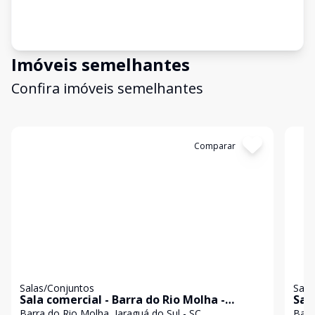
Imóveis semelhantes
Confira imóveis semelhantes
Cód:
3452
Comparar
Có
Salas/Conjuntos
Sala
Sala comercial - Barra do Rio Molha -
Sal
Jaraguá do Sul / SC
Jar
Barra do Rio Molha, Jaraguá do Sul - SC
Barr