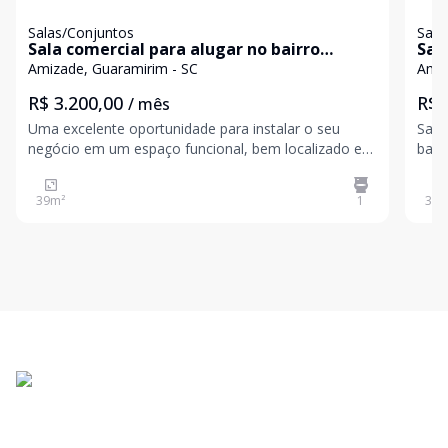
Salas/Conjuntos
Sala
Sala comercial para alugar no bairro
Sala par
Amizade em Guaramirim
Sul
Amizade, Guaramirim - SC
Amiz
R$ 3.200,00
R$ 
/ mês
Uma excelente oportunidade para instalar o seu
Sala
negócio em um espaço funcional, bem localizado e
banh
preparado para atender diferentes segmentos
salas
comerciais. O imóvel dispõe de: Área privativa de 39
39
m²
1
31
m
m² 1 banheiro com adaptações para acessibilidade 1
vag