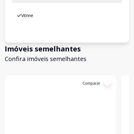
Vitrine
Imóveis semelhantes
Confira imóveis semelhantes
Cód:
4306
Comparar
Có