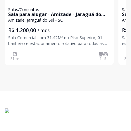
Salas/Conjuntos
Sala
Sala para alugar - Amizade - Jaraguá do
Sal
Sul/SC
Sul
Amizade, Jaraguá do Sul - SC
Amiz
R$ 1.200,00
R$ 
/ mês
Sala Comercial com 31,42M² no Piso Superior, 01
Sala
banheiro e estacionamento rotativo para todas as
esta
salas.
31
m²
1
5
81
m