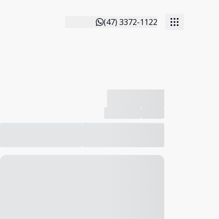
(47) 3372-1122
-------------
Compartilhar
Favorito