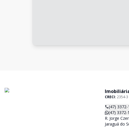
Imobiliári
CRECI:
2354-3
(47) 3372-
(47) 3372-
R. Jorge Czer
Jaraguá do S