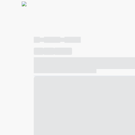
----
----- -----
----- -----
----
-----
---- ------
----- ----- -- ------ ---- ---- -- ---
----- ----- -- ------ ----- ----- -- ------