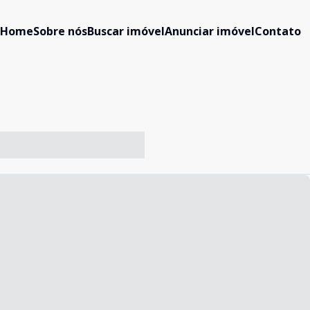
Home
Sobre nós
Buscar imóvel
Anunciar imóvel
Contato
-- ----- ----- --- ------