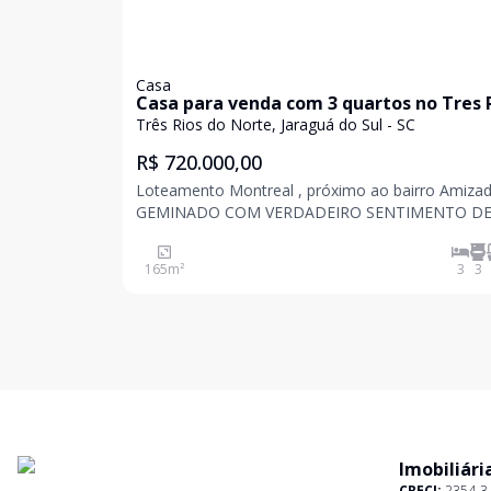
Casa
Casa para venda com 3 quartos no Tres 
do Norte em Jaraguá do Sul
Três Rios do Norte, Jaraguá do Sul - SC
R$ 720.000,00
Loteamento Montreal , próximo ao bairro Amizad
GEMINADO COM VERDADEIRO SENTIMENTO D
CASA " SEMIMOBILIADO " Se você procura conforto,
espaço e praticidade para sua família, este lindo
165
m²
3
3
geminado vai te surpreender! O imóvel conta com: 1
suíte
Imobiliári
CRECI:
2354-3