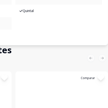
Quintal
tes
Previous sl
Nex
Cód:
3628
Comparar