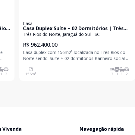
Casa
Rios
Casa Duplex Suíte + 02 Dormitórios | Três
Rios do Norte - Jaraguá do Sul
Três Rios do Norte, Jaraguá do Sul - SC
R$ 962.400,00
e.
Casa duplex com 156m2² localizada no Três Rios do
E
Norte sendo: Suíte + 02 dormitórios Banheiro social
Lavabo Living integrado Área gourmet com
churrasqueira Piscina 02 vagas de garagem lado a lado
1
2
156
m²
3
3
1
2
Excelente acabamento com: Gesso Rebaixado e
a Vivenda
Navegação rápida