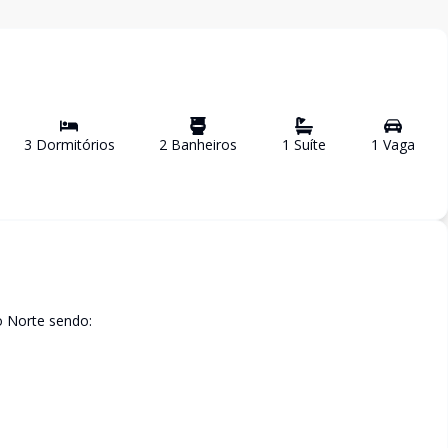
3
Dormitório
s
2
Banheiro
s
1
Suíte
1
Vaga
o Norte sendo: