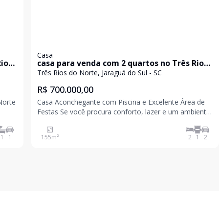
Casa
Rios
casa para venda com 2 quartos no Três Rios
do Norte em Jaraguá do Sul
Três Rios do Norte, Jaraguá do Sul - SC
R$ 700.000,00
Norte
Casa Aconchegante com Piscina e Excelente Área de
Festas Se você procura conforto, lazer e um ambiente
perfeito para reunir a família e os amigos, esta casa é
esso.
a escolha ideal! 2 quartos Sala e cozinha integradas,
1
1
155
m²
2
1
2
mais praticidade e modernidade no d