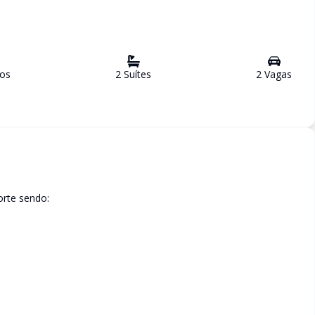
ro
s
2
Suíte
s
2
Vaga
s
orte sendo: