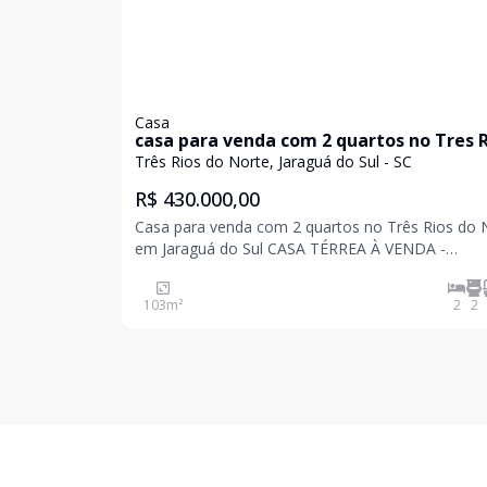
Casa
casa para venda com 2 quartos no Tres 
do Norte em Jaraguá do Sul
Três Rios do Norte, Jaraguá do Sul - SC
R$ 430.000,00
Casa para venda com 2 quartos no Três Rios do 
em Jaraguá do Sul CASA TÉRREA À VENDA -
CONFORTO E PRATICIDADE! Localizada no bairro Três
Rios do Norte, em região tranquila e com fácil ac
103
m²
2
2
Características do imóvel: 1 suíte confortável