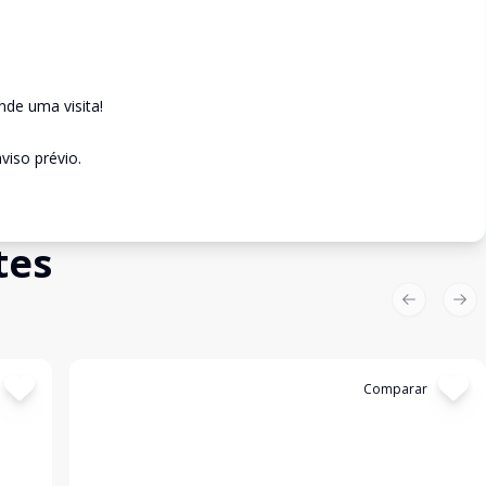
de uma visita!
viso prévio.
tes
Previous sl
Nex
Cód:
4253
Comparar