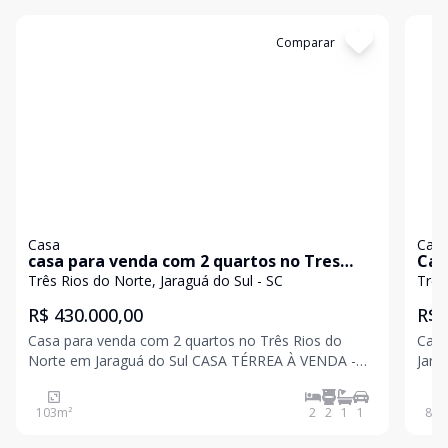
Cód:
4110
Comparar
Có
Casa
Cas
casa para venda com 2 quartos no Tres
Cas
Rios do Norte em Jaraguá do Sul
Ami
Três Rios do Norte, Jaraguá do Sul - SC
Três
R$ 430.000,00
R$ 
Casa para venda com 2 quartos no Três Rios do
Casa
Norte em Jaraguá do Sul CASA TÉRREA À VENDA -
Jaraguá do Sul
CONFORTO E PRATICIDADE! Localizada no bairro
ampl
Três Rios do Norte, em região tranquila e com fácil
espaço
103
m²
2
2
1
1
80
m
acesso. Características do imóvel: 1 suíte confortável
do imóvel: Terreno co
80,6