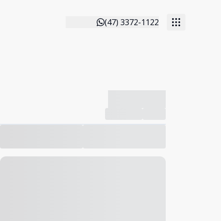
(47) 3372-1122
-------------
Compartilhar
Favorito