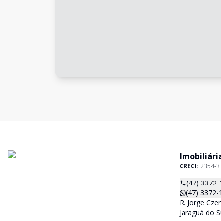
Imobiliári
CRECI:
2354-3
(47) 3372-
(47) 3372-
R. Jorge Czer
Jaraguá do S