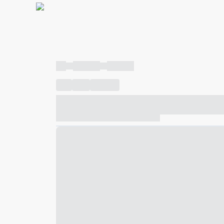
----
----- -----
----- -----
----
-----
---- ------
----- ----- -- ------ ---- ---- -- ---
----- ----- -- ------ ----- ----- -- ------