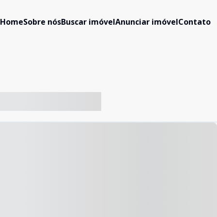
Home
Sobre nós
Buscar imóvel
Anunciar imóvel
Contato
-- ----- ----- --- ------