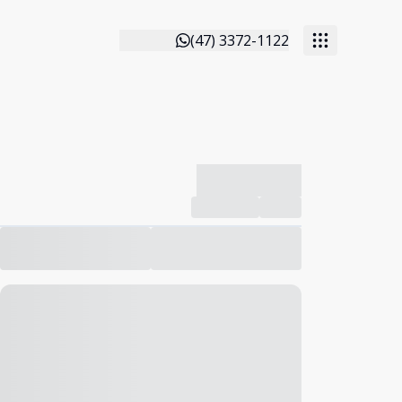
(47) 3372-1122
-------------
Compartilhar
Favorito