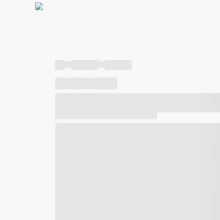
----
----- -----
----- -----
----
-----
---- ------
----- ----- -- ------ ---- ---- -- ---
----- ----- -- ------ ----- ----- -- ------