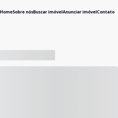
Home
Sobre nós
Buscar imóvel
Anunciar imóvel
Contato
-- ----- ----- --- ------