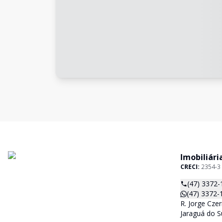
Imobiliári
CRECI:
2354-3
(47) 3372-
(47) 3372-
R. Jorge Czer
Jaraguá do S