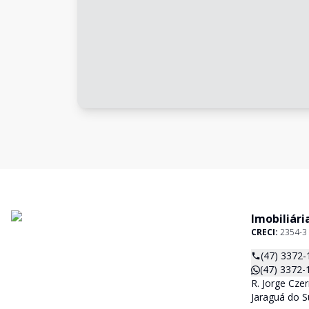
Imobiliári
CRECI:
2354-3
(47) 3372-
(47) 3372-
R. Jorge Czer
Jaraguá do S