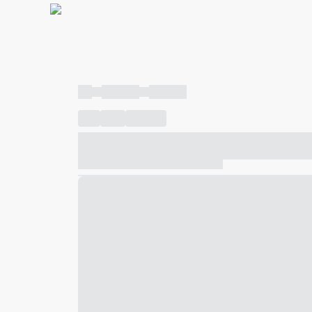
----
----- -----
----- -----
----
-----
---- ------
----- ----- -- ------ ---- ---- -- ---
----- ----- -- ------ ----- ----- -- ------