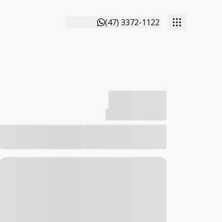
(47) 3372-1122
-------------
Compartilhar
Favorito