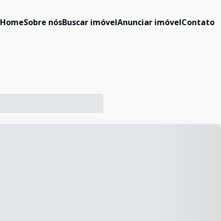
Home
Sobre nós
Buscar imóvel
Anunciar imóvel
Contato
-- ----- ----- --- ------