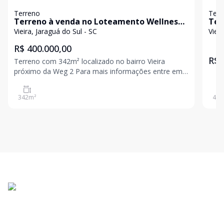
Terreno
Terr
Terreno à venda no Loteamento Wellness
Ter
| Vieira - Jaraguá do Sul
Viei
Vieira, Jaraguá do Sul - SC
Vieir
R$ 400.000,00
R$ 
Terreno com 342m² localizado no bairro Vieira
próximo da Weg 2 Para mais informações entre em
contato e agende uma visita! Valor e disponibilidade
sujeito a alteração sem aviso prévio.
342
m²
402