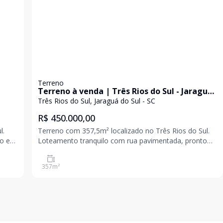
Terreno
Terreno à venda | Três Rios do Sul - Jaraguá
do Sul
Três Rios do Sul, Jaraguá do Sul - SC
R$ 450.000,00
l.
Terreno com 357,5m² localizado no Três Rios do Sul.
o e
Loteamento tranquilo com rua pavimentada, pronto
para construir; Para mais informações entre em
contato e agende uma visita! Valor e disponibilidade
357
m²
sujeito a alteração sem aviso prévio.