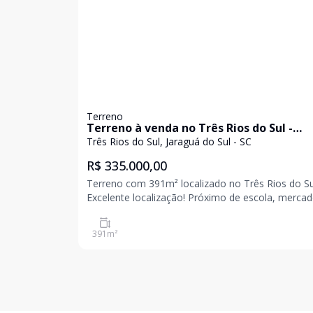
Terreno
Terreno à venda no Três Rios do Sul -
Jaraguá do Sul
Três Rios do Sul, Jaraguá do Sul - SC
R$ 335.000,00
Terreno com 391m² localizado no Três Rios do Su
Excelente localização! Próximo de escola, mercad
faculdade Ótima oportunidade para construir ou
investir Para mais informações entre em contato e
391
m²
agende uma visita! Valor e disponibilidade su