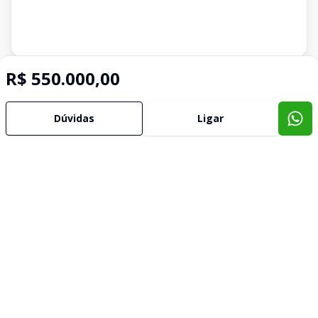
Imóveis semelhantes
R$ 550.000,00
Confira imóveis semelhantes
Dúvidas
Ligar
Cód:
TE0090
Comparar
Terreno
...