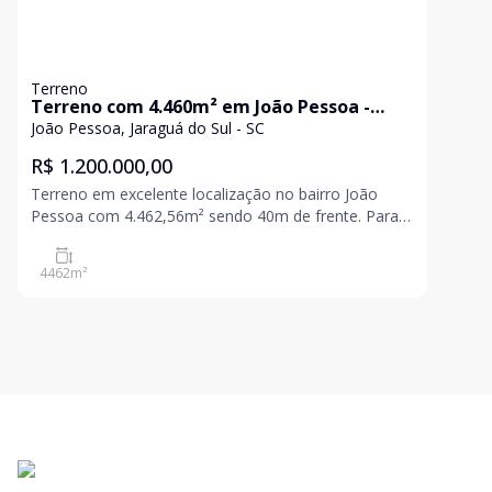
Terreno
Terreno com 4.460m² em João Pessoa -
Jaraguá do Sul
João Pessoa, Jaraguá do Sul - SC
R$ 1.200.000,00
Terreno em excelente localização no bairro João
Pessoa com 4.462,56m² sendo 40m de frente. Para
mais informações entre em contato e agende uma
visita! Valores e disponibilidade sujeito a alterações
4462
m²
sem aviso prévio.