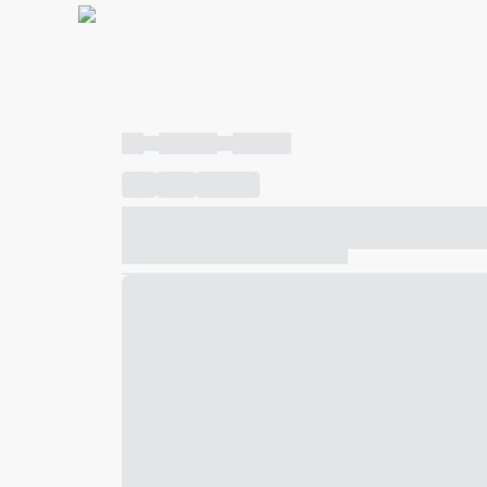
----
----- -----
----- -----
----
-----
---- ------
----- ----- -- ------ ---- ---- -- ---
----- ----- -- ------ ----- ----- -- ------