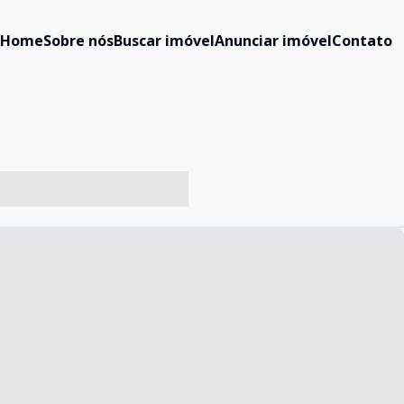
Home
Sobre nós
Buscar imóvel
Anunciar imóvel
Contato
-- ----- ----- --- ------