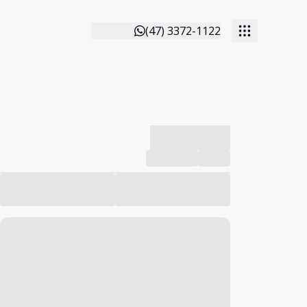
(47) 3372-1122
-------------
Compartilhar
Favorito