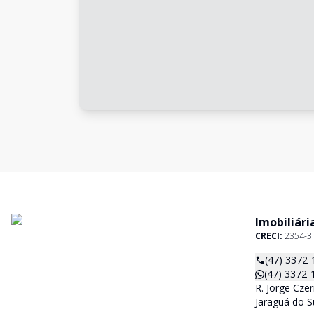
Imobiliári
CRECI:
2354-3
(47) 3372-
(47) 3372-
R. Jorge Czer
Jaraguá do S