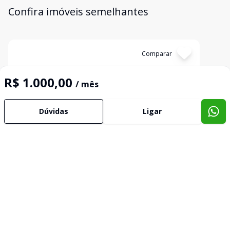
Confira imóveis semelhantes
Cód:
3366
Comparar
R$ 1.000,00
/ mês
Dúvidas
Ligar
Terreno
Terreno - Amizade - Jaraguá do Sul / SC
Amizade, Jaraguá do Sul - SC
R$ 1.500,00
/ mês
Terreno com 557,86 m².