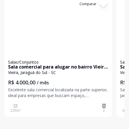
Cód:
4082
Comparar
Có
Salas/Conjuntos
Sala
Sala comercial para alugar no bairro Vieira
Sal
em Jaraguá do Sul
em 
Vieira, Jaraguá do Sul - SC
Vieir
R$ 4.000,00
R$ 
/ mês
Excelente sala comercial localizada na parte superior,
Sala
ideal para empresas que buscam espaço,
Jaraguá
funcionalidade e boa localização em Jaraguá do Sul.
uma 
O imóvel dispõe de: Área privativa de 235 m² 2
Jara
235
m²
2
62
m
banheiros Depósito Vagas de estacionamento
para
rotativas
estr