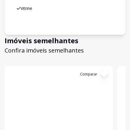
Vitrine
Imóveis semelhantes
Confira imóveis semelhantes
Cód:
3603
Comparar
Có