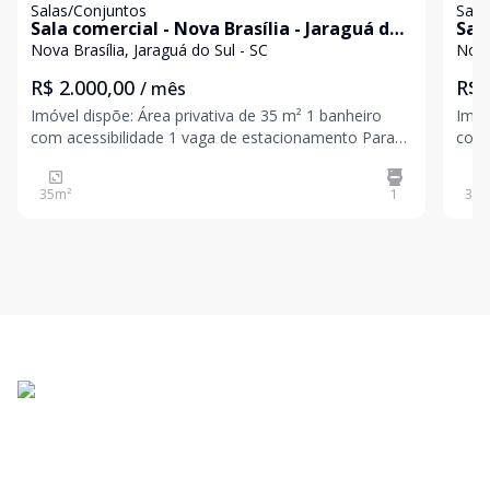
Salas/Conjuntos
Sala
Sala comercial - Nova Brasília - Jaraguá do
Sal
Sul / SC
Sul 
Nova Brasília, Jaraguá do Sul - SC
Nova
R$ 2.000,00
R$ 
/ mês
Imóvel dispõe: Área privativa de 35 m² 1 banheiro
Imóvel dispõe: 
com acessibilidade 1 vaga de estacionamento Para
com 
mais informações entre em contato e agende uma
mais
visita! Valor e disponibilidade sujeito a alteração sem
visita! Valor e disponibilidade sujeito a 
35
m²
1
35
m
aviso prévio.
aviso