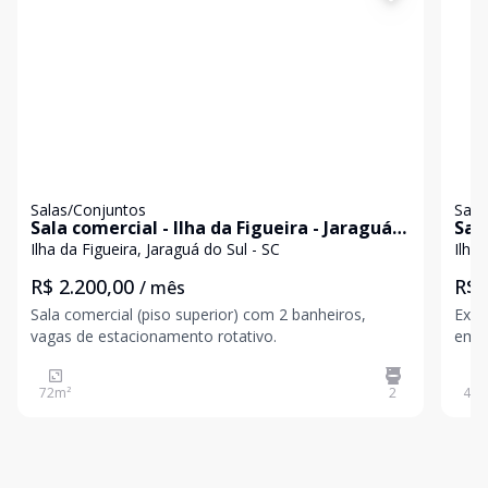
Salas/Conjuntos
Sala
Sala comercial - Ilha da Figueira - Jaraguá
Sala
do Sul / SC
da 
Ilha da Figueira, Jaraguá do Sul - SC
Ilha 
R$ 2.200,00
R$ 
/ mês
Sala comercial (piso superior) com 2 banheiros,
Exce
vagas de estacionamento rotativo.
em u
piso 
pres
72
m²
2
48
m