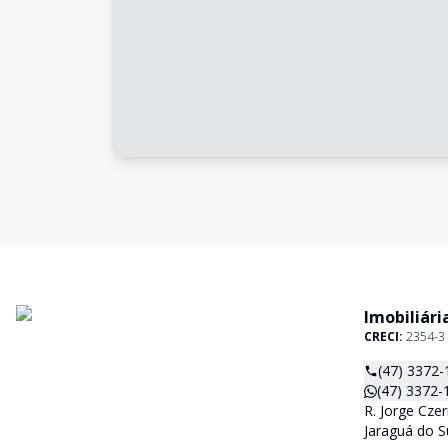
Imobiliári
CRECI:
2354-3
(47) 3372-
(47) 3372-
R. Jorge Czer
Jaraguá do S