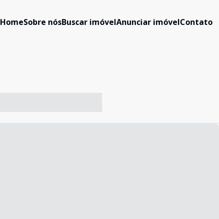
Home
Sobre nós
Buscar imóvel
Anunciar imóvel
Contato
-- ----- ----- --- ------