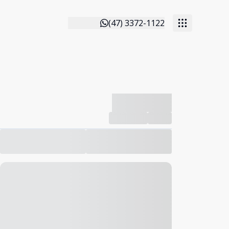
(47) 3372-1122
-------------
Compartilhar
Favorito