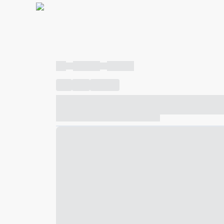
----
----- -----
----- -----
----
-----
---- ------
----- ----- -- ------ ---- ---- -- ---
----- ----- -- ------ ----- ----- -- ------