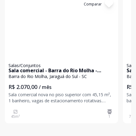
Cód:
3452
Comparar
Có
Salas/Conjuntos
Sala
Sala comercial - Barra do Rio Molha -
Sal
Jaraguá do Sul / SC
Jar
Barra do Rio Molha, Jaraguá do Sul - SC
Barr
R$ 2.070,00
R$ 
/ mês
Sala comercial nova no piso superior com 45,15 m²,
Sala
1 banheiro, vagas de estacionamento rotativas.
banh
Ambiente iluminado e arejado Instalações modernas
Ambient
Ótima visibilidade para clientes *Imóvel em fase de
Ótima v
45
m²
1
74
m
construção, possibilidade de opção de unific
opçõ
valo