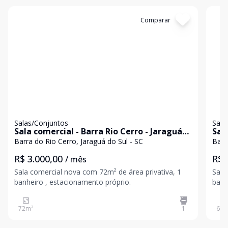
Cód:
3295
Comparar
Có
Salas/Conjuntos
Sala
Sala comercial - Barra Rio Cerro - Jaraguá
Sal
do Sul /SC
do 
Barra do Rio Cerro, Jaraguá do Sul - SC
Barr
R$ 3.000,00
R$ 
/ mês
Sala comercial nova com 72m² de área privativa, 1
Sala
banheiro , estacionamento próprio.
banh
72
m²
1
67
m