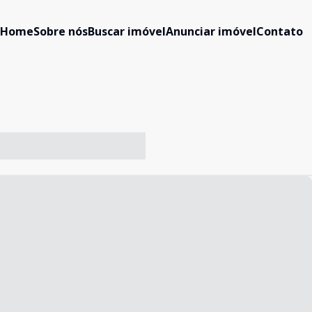
Home
Sobre nós
Buscar imóvel
Anunciar imóvel
Contato
-- ----- ----- --- ------