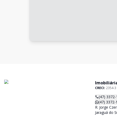
Imobiliári
CRECI:
2354-3
(47) 3372-
(47) 3372-
R. Jorge Czer
Jaraguá do S