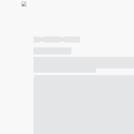
----
----- -----
----- -----
----
-----
---- ------
----- ----- -- ------ ---- ---- -- ---
----- ----- -- ------ ----- ----- -- ------