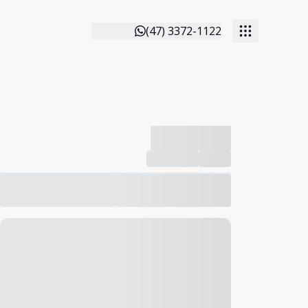
(47) 3372-1122
-------------
Compartilhar
Favorito