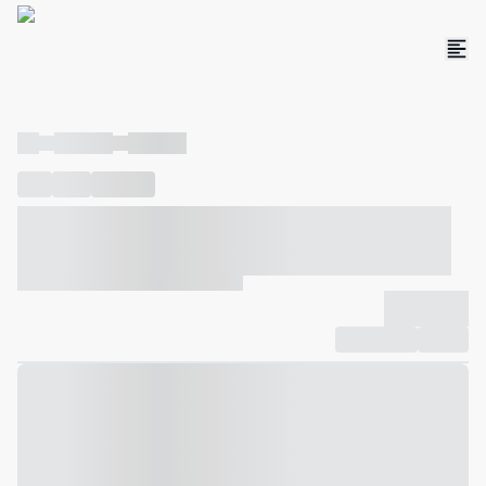
----
----- -----
----- -----
----
-----
---- ------
----- ----- -- ------ ---- ---- -- ----- ----- -----
--- ------
----- ----- -- ------ ----- ----- -- ------
-------------
Compartilhar
Favorito