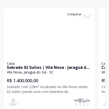
Cód:
3756
Comparar
Có
Casa
Cas
Sobrado 02 Suítes | Vila Nova - Jaraguá do
Cas
Sul
Jar
Vila Nova, Jaraguá do Sul - SC
Vila
R$ 1.400.000,00
R$ 
Sobrado com 228m² localizado na Vila Nova sendo:
Casa
02 suítes (sendo uma com banheira de
Nova sendo: 03 
hidromassagem) 01 dormitório Banheiro social Sala
inte
de estar e jantar Cozinha com churrasqueira
Garag
228
m²
3
3
2
2
249
integrada Área de serviço 02 vagas de garagem
propostas Para mais i