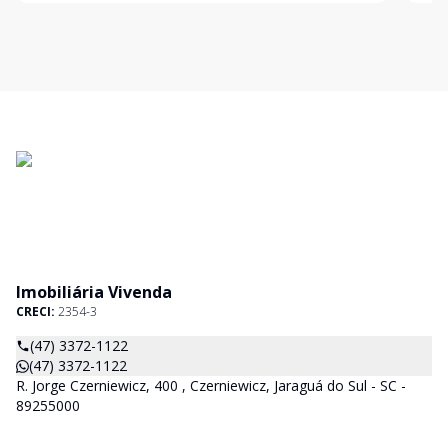
Amplo espaço nos fu
e ag
Imobiliária Vivenda
CRECI:
2354-3
(47) 3372-1122
(47) 3372-1122
R. Jorge Czerniewicz, 400 , Czerniewicz, Jaraguá do Sul - SC -
89255000