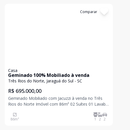
Cód:
1356
Comparar
Casa
Geminado 100% Mobiliado à venda
Três Rios do Norte, Jaraguá do Sul - SC
R$ 695.000,00
Geminado Mobiliado com Jacuzzi à venda no Três
Rios do Norte Imóvel com 86m² 02 Suítes 01 Lavabo
Sala de estar e Jantar Cozinha Churrasqueira 02 Vaga
para 02 carros Para mais informações entre em
86
m²
1
2
2
contato e agende sua visita!