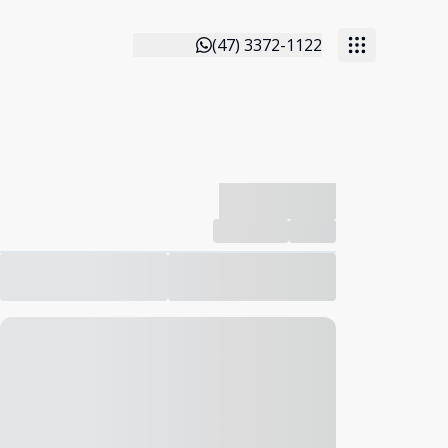
(47) 3372-1122
-------------
Compartilhar
Favorito