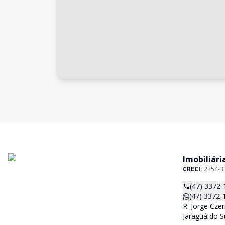
Imobiliári
CRECI:
2354-3
(47) 3372-
(47) 3372-
R. Jorge Czer
Jaraguá do S