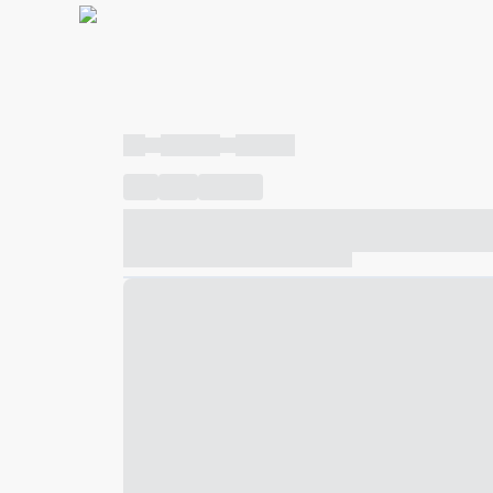
----
----- -----
----- -----
----
-----
---- ------
----- ----- -- ------ ---- ---- -- ---
----- ----- -- ------ ----- ----- -- ------