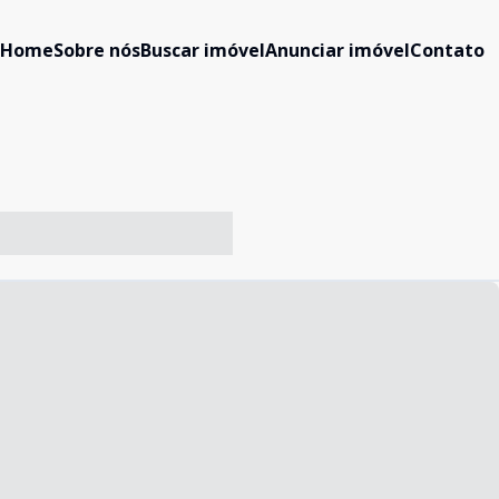
Home
Sobre nós
Buscar imóvel
Anunciar imóvel
Contato
-- ----- ----- --- ------