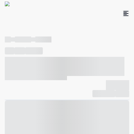
----
----- -----
----- -----
----
-----
---- ------
----- ----- -- ------ ---- ---- -- ----- ----- -----
--- ------
----- ----- -- ------ ----- ----- -- ------
-------------
Compartilhar
Favorito