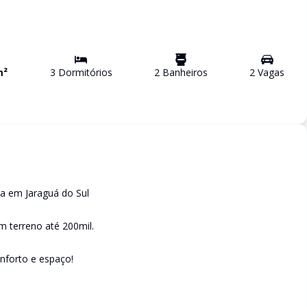
m²
3
Dormitório
s
2
Banheiro
s
2
Vaga
s
a em Jaraguá do Sul
 terreno até 200mil.
nforto e espaço!