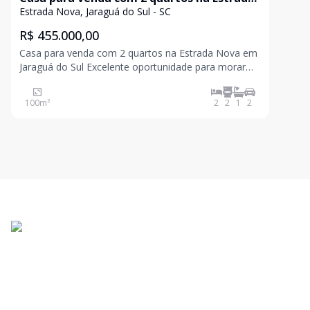
Nova em Jaraguá do Sul
Estrada Nova, Jaraguá do Sul - SC
R$ 455.000,00
Casa para venda com 2 quartos na Estrada Nova em
Jaraguá do Sul Excelente oportunidade para morar
com conforto e praticidade! Características do
imóvel: 01 suíte 01 dormitório Banheiro social Sala e
100
m²
2
2
1
2
cozinha integradas Área de serviço