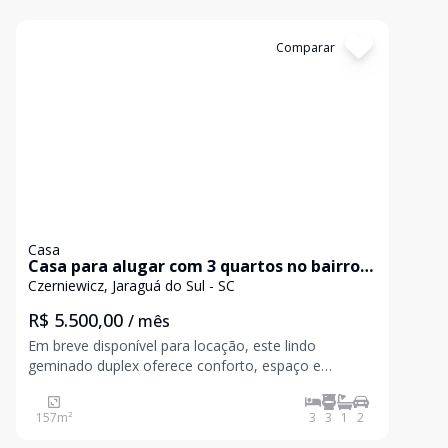
Cód:
1860
Comparar
Casa
Casa para alugar com 3 quartos no bairro
Czerniewicz em Jaraguá do Sul
Czerniewicz, Jaraguá do Sul - SC
R$ 5.500,00
/ mês
Em breve disponível para locação, este lindo
geminado duplex oferece conforto, espaço e
praticidade em uma excelente localização. O imóvel
dispõe de: Suíte com sacada + 02 dormitórios
157
m²
3
3
1
2
Banheiro social Lavabo Sala de estar Área gourmet
com churras