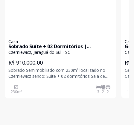
Casa
Cas
Sobrado Suíte + 02 Dormitórios |
Gem
Czerniewicz
Cze
Czerniewicz, Jaraguá do Sul - SC
Czer
R$ 910.000,00
R$ 
Sobrado Semimobiliado com 230m² localizado no
Gemi
Czerniewicz sendo: Suíte + 02 dormitórios Sala de
Czerniewicz 
estar Cozinha Área de serviço Banheiro Social
soci
Lavabo Área de laser com churrasqueira Vagas de
serv
230
m²
3
2
2
112
garagem coberta Para mais informações entre em
Acab
conta
corri