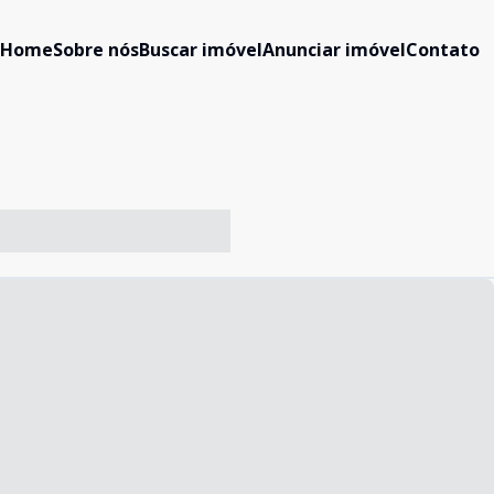
Home
Sobre nós
Buscar imóvel
Anunciar imóvel
Contato
-- ----- ----- --- ------