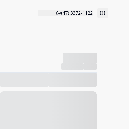
(47) 3372-1122
-------------
Compartilhar
Favorito