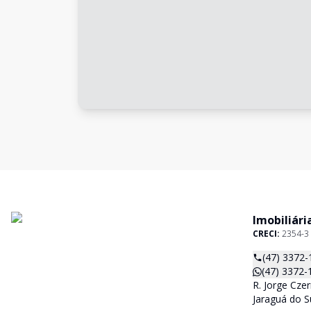
Imobiliári
CRECI:
2354-3
(47) 3372-
(47) 3372-
R. Jorge Czer
Jaraguá do S