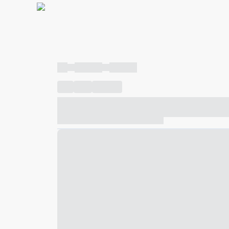
----
----- -----
----- -----
----
-----
---- ------
----- ----- -- ------ ---- ---- -- ---
----- ----- -- ------ ----- ----- -- ------