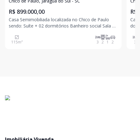
| Chico de Paulo - Jaraguá do Sul
Chico de Paulo, Jaraguá do Sul - SC
Chic
R$ 899.000,00
R$ 
Casa Semimobiliada localizada no Chico de Paulo
Casa 
sendo: Suíte + 02 dormitórios Banheiro social Sala e
dorm
cozinha Área de serviço Garagem Amplo espaço nos
jantar 
fundos Para mais informações entre em contato e
vagas de ga
115
m²
3
2
1
2
3
agende uma visita! Valor e disponibilidade
meno
Imobiliária Vivenda