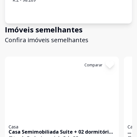
Imóveis semelhantes
Confira imóveis semelhantes
Cód:
3476
Comparar
Có
Casa
Cas
Casa Semimobiliada Suíte + 02 dormitórios
...