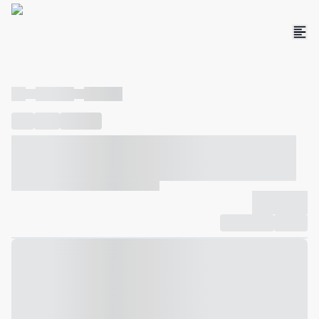
----
----- -----
----- -----
----
-----
---- ------
----- ----- -- ------ ---- ---- -- ----- ----- -----
--- ------
----- ----- -- ------ ----- ----- -- ------
-------------
Compartilhar
Favorito