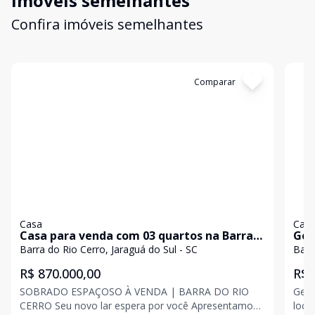
Imóveis semelhantes
Confira imóveis semelhantes
Cód:
3053
Comparar
Có
Casa
Cas
Casa para venda com 03 quartos na Barra
Gem
do Rio Cerro em Jaraguá do Sul
Bar
Barra do Rio Cerro, Jaraguá do Sul - SC
Barr
R$ 870.000,00
R$ 
SOBRADO ESPAÇOSO À VENDA | BARRA DO RIO
Gemi
CERRO Seu novo lar espera por você Apresentamos
local