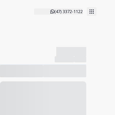
(47) 3372-1122
-------------
Compartilhar
Favorito