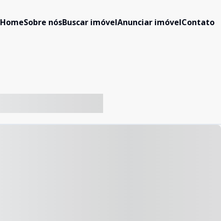
Home
Sobre nós
Buscar imóvel
Anunciar imóvel
Contato
-- ----- ----- --- ------