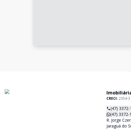
Imobiliári
CRECI:
2354-3
(47) 3372-
(47) 3372-
R. Jorge Czer
Jaraguá do S