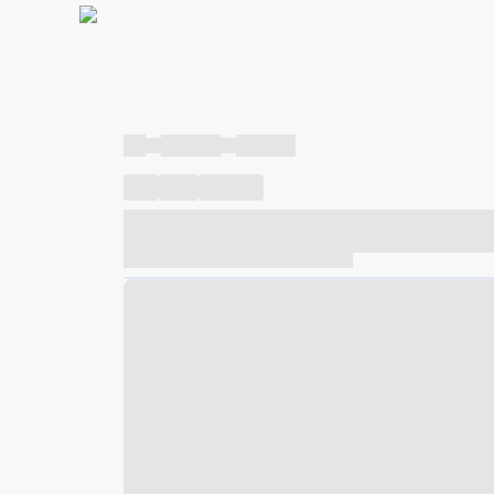
----
----- -----
----- -----
----
-----
---- ------
----- ----- -- ------ ---- ---- -- ---
----- ----- -- ------ ----- ----- -- ------