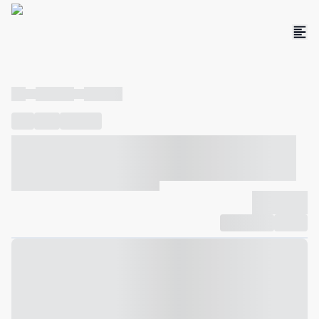
----
----- -----
----- -----
----
-----
---- ------
----- ----- -- ------ ---- ---- -- ----- ----- -----
--- ------
----- ----- -- ------ ----- ----- -- ------
-------------
Compartilhar
Favorito